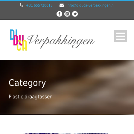
+31 655720013
info@diduca-verpakkingen.nl
Category
Plastic draagtassen