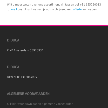
Wilt u meer weten over ons assortiment vilt tassen bel +31 655720013
of
mail
ons. U kunt natuurlijk ook vrijblijvend een
offerte
aanvragen.
DIDUCA
K.v.K Amsterdam 55920934
DIDUCA
BTW NL001313067B77
ALGEMENE VOORWAARDEN
Klik hier voor downloaden algemene voorwaarden