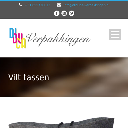
+31 655720013
info@diduca-verpakkingen.nl
Vilt tassen