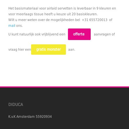
Het basismateriaal voor airlaid servetten is leverbaar in 9 kleuren en
voor meerlaags tissue heeft u keuze uit 20 basiskleuren.
Wilt u meer weten over de mogelijkheden bel +31 655720013 of
mail
ons.
offerte
U kunt natuurlijk ook vrijblijvend een
aanvragen of
gratis monster
vraag hier een
aan.
DIDUCA
K.v.K Amsterdam 55920934