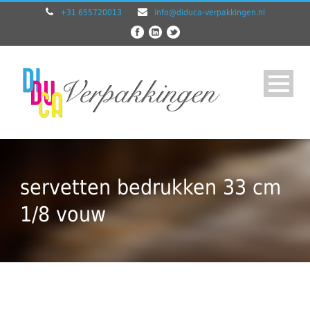
+31 655720013
info@diduca-verpakkingen.nl
servetten bedrukken 33 cm
1/8 vouw